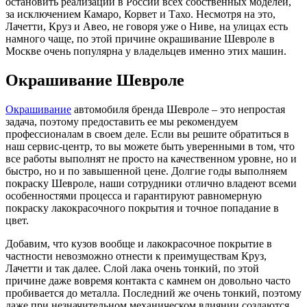
остановить реализации в России всех собственных моделей,
за исключением Камаро, Корвет и Тахо. Несмотря на это,
Лачетти, Круз и Авео, не говоря уже о Ниве, на улицах есть
намного чаще, по этой причине окрашивание Шевроле в
Москве очень популярна у владельцев именно этих машин.
Окрашивание Шевроле
Окрашивание
автомобиля бренда Шевроле – это непростая
задача, поэтому предоставить ее мы рекомендуем
профессионалам в своем деле. Если вы решите обратиться в
наш сервис-центр, то вы можете быть уверенными в том, что
все работы выполнят не просто на качественном уровне, но и
быстро, но и по завышенной цене. Долгие годы выполняем
покраску Шевроле, наши сотрудники отлично владеют всеми
особенностями процесса и гарантируют равномерную
покраску лакокрасочного покрытия и точное попадание в
цвет.
Добавим, что кузов вообще и лакокрасочное покрытие в
частности невозможно отнести к преимуществам Круз,
Лачетти и так далее. Слой лака очень тонкий, по этой
причине даже вовремя контакта с камнем он довольно часто
пробивается до металла. Последний же очень тонкий, поэтому
даже при незначительном механическом влиянии создаются